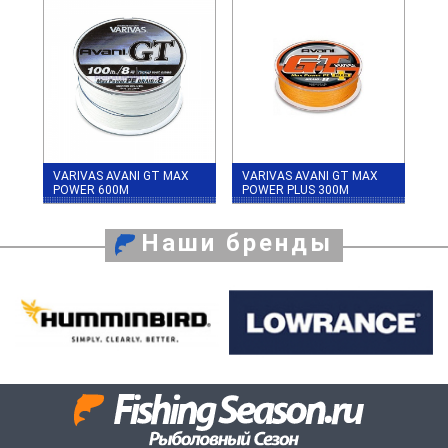
VARIVAS AVANI GT MAX
VARIVAS AVANI GT MAX
POWER 600М
POWER PLUS 300M
Наши бренды