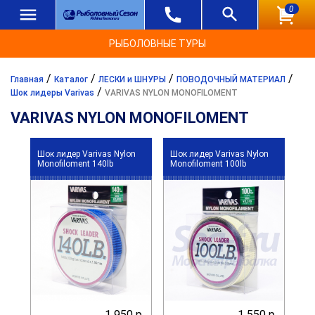
0
РЫБОЛОВНЫЕ ТУРЫ
/
/
/
/
Главная
Каталог
ЛЕСКИ и ШНУРЫ
ПОВОДОЧНЫЙ МАТЕРИАЛ
/
Шок лидеры Varivas
VARIVAS NYLON MONOFILOMENT
VARIVAS NYLON MONOFILOMENT
Шок лидер Varivas Nylon
Шок лидер Varivas Nylon
Monofiloment 140lb
Monofiloment 100lb
1 950 р.
1 550 р.