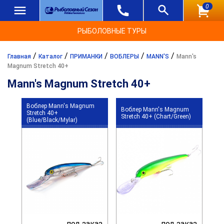
0
РЫБОЛОВНЫЕ ТУРЫ
/
/
/
/
/
Главная
Каталог
ПРИМАНКИ
ВОБЛЕРЫ
MANN'S
Mann's
Magnum Stretch 40+
Mann's Magnum Stretch 40+
Воблер Mann's Magnum
Воблер Mann's Magnum
Stretch 40+
Stretch 40+ (Chart/Green)
(Blue/Black/Mylar)
под заказ
под заказ