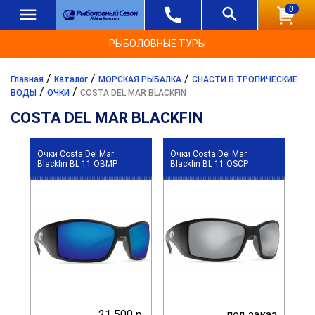
0
РЫБОЛОВНЫЕ ТУРЫ
/
/
/
Главная
Каталог
МОРСКАЯ РЫБАЛКА
СНАСТИ В ТРОПИЧЕСКИЕ
/
/
ВОДЫ
ОЧКИ
COSTA DEL MAR BLACKFIN
COSTA DEL MAR BLACKFIN
Очки Costa Del Mar
Очки Costa Del Mar
Blackfin BL 11 OBMP
Blackfin BL 11 OSCP
21 500 р.
под заказ