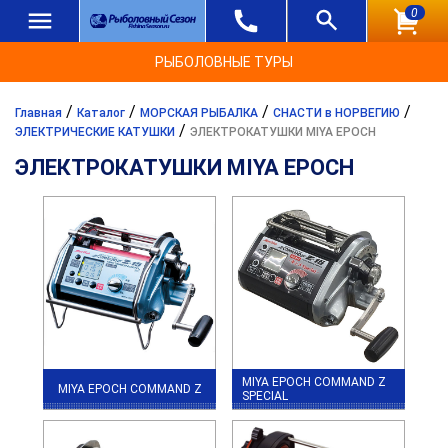
0
РЫБОЛОВНЫЕ ТУРЫ
/
/
/
/
Главная
Каталог
МОРСКАЯ РЫБАЛКА
СНАСТИ в НОРВЕГИЮ
/
ЭЛЕКТРИЧЕСКИЕ КАТУШКИ
ЭЛЕКТРОКАТУШКИ MIYA EPOCH
ЭЛЕКТРОКАТУШКИ MIYA EPOCH
MIYA EPOCH COMMAND Z
MIYA EPOCH COMMAND Z
SPECIAL