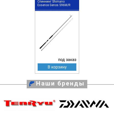
Спиннинг Shimano
Exsence Genos S96M/R
под заказ
В корзину
Наши бренды