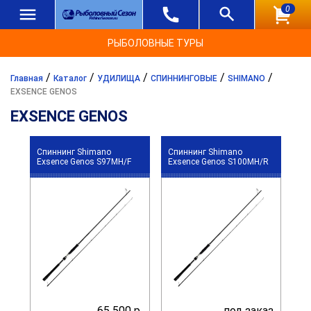
0
РЫБОЛОВНЫЕ ТУРЫ
/
/
/
/
/
Главная
Каталог
УДИЛИЩА
СПИННИНГОВЫЕ
SHIMANO
EXSENCE GENOS
EXSENCE GENOS
Спиннинг Shimano
Спиннинг Shimano
Exsence Genos S97MH/F
Exsence Genos S100MH/R
65 500 р.
под заказ