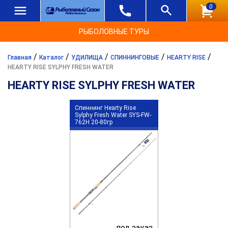
0
РЫБОЛОВНЫЕ ТУРЫ
/
/
/
/
/
Главная
Каталог
УДИЛИЩА
СПИННИНГОВЫЕ
HEARTY RISE
HEARTY RISE SYLPHY FRESH WATER
HEARTY RISE SYLPHY FRESH WATER
Спиннинг Hearty Rise
Sylphy Fresh Water SYS-FW-
762H 20-80гр
под заказ