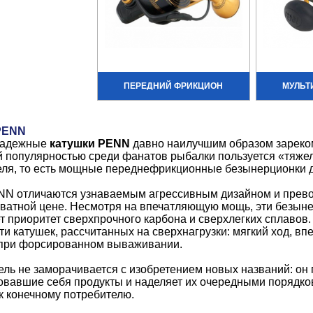
ПЕРЕДНИЙ ФРИКЦИОН
МУЛЬТ
PENN
надежные
катушки PENN
давно наилучшим образом зареко
популярностью среди фанатов рыбалки пользуется «тяжела
ля, то есть мощные переднефрикционные безынерционки д
NN отличаются узнаваемым агрессивным дизайном и прево
ватной цене. Несмотря на впечатляющую мощь, эти безыне
т приоритет сверхпрочного карбона и сверхлегких сплавов.
и катушек, рассчитанных на сверхнагрузки: мягкий ход, в
 при форсированном вываживании.
ль не заморачивается с изобретением новых названий: он
вавшие себя продукты и наделяет их очередными порядков
 конечному потребителю.