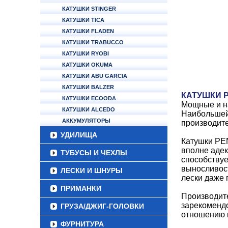
КАТУШКИ STINGER
КАТУШКИ TICA
КАТУШКИ FLADEN
КАТУШКИ TRABUCCO
КАТУШКИ RYOBI
КАТУШКИ OKUMA
КАТУШКИ ABU GARCIA
КАТУШКИ BALZER
КАТУШКИ 
КАТУШКИ ECOODA
Мощные и 
КАТУШКИ ALCEDO
Наибольшей 
АККУМУЛЯТОРЫ
производите
УДИЛИЩА
Катушки PE
вполне адек
ТУБУСЫ И ЧЕХЛЫ
способствуе
выносливост
ЛЕСКИ И ШНУРЫ
лески даже
ПРИМАНКИ
Производите
зарекомендо
ГРУЗА/ДЖИГ-ГОЛОВКИ
отношению к
ФУРНИТУРА