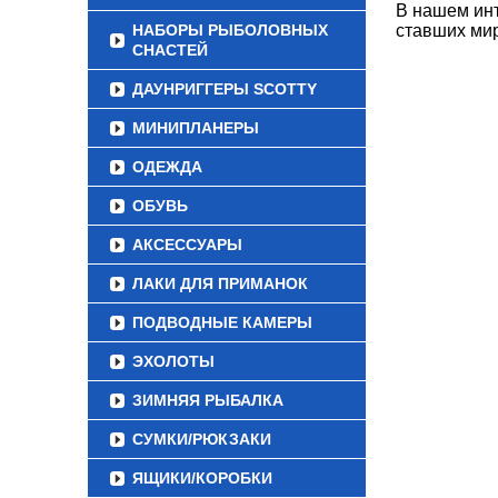
В нашем инт
НАБОРЫ РЫБОЛОВНЫХ
ставших мир
СНАСТЕЙ
ДАУНРИГГЕРЫ SCOTTY
МИНИПЛАНЕРЫ
ОДЕЖДА
ОБУВЬ
АКСЕССУАРЫ
ЛАКИ ДЛЯ ПРИМАНОК
ПОДВОДНЫЕ КАМЕРЫ
ЭХОЛОТЫ
ЗИМНЯЯ РЫБАЛКА
СУМКИ/РЮКЗАКИ
ЯЩИКИ/КОРОБКИ