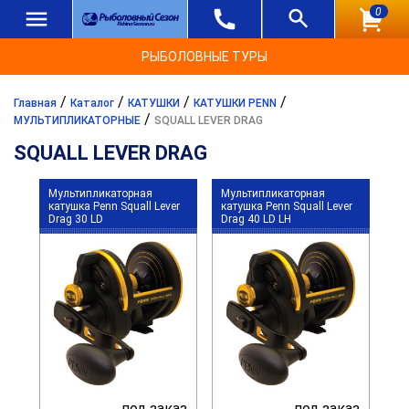
0
РЫБОЛОВНЫЕ ТУРЫ
/
/
/
/
Главная
Каталог
КАТУШКИ
КАТУШКИ PENN
/
МУЛЬТИПЛИКАТОРНЫЕ
SQUALL LEVER DRAG
SQUALL LEVER DRAG
Мультипликаторная
Мультипликаторная
катушка Penn Squall Lever
катушка Penn Squall Lever
Drag 30 LD
Drag 40 LD LH
под заказ
под заказ