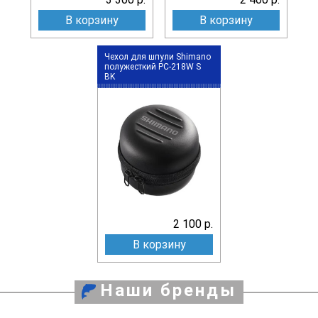
В корзину
В корзину
Чехол для шпули Shimano
полужесткий PC-218W S
BK
2 100 р.
В корзину
Наши бренды