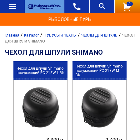
0
РЫБОЛОВНЫЕ ТУРЫ
/
/
/
/
Главная
Каталог
ТУБУСЫ и ЧЕХЛЫ
ЧЕХЛЫ ДЛЯ ШПУЛЬ
ЧЕХОЛ
ДЛЯ ШПУЛИ SHIMANO
ЧЕХОЛ ДЛЯ ШПУЛИ SHIMANO
Чехол для шпули Shimano
Чехол для шпули Shimano
полужесткий PC-218W M
полужесткий PC-218W L BK
BK
3 300 р.
2 400 р.