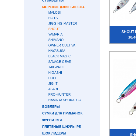
СТИКБЕЙТЫ
МОРСКИЕ ДЖИГ БЛЕСНА
MALOSI
HOTS
JIGGING MASTER
SHOUT
SHOUT 
YAMARIA
30/4
SHIMANO
OWNER CULTIVA
HAYABUSA
BLACK MAGIC
SAVAGE GEAR
TAILWALK
HIGASHI
DUO
JIG IT
ASARI
PRO-HUNTER
HAMADA SHOKAI CO.
ВОБЛЕРЫ
СУМКИ ДЛЯ ПРИМАНОК
ФУРНИТУРА
ПЛЕТЕНЫЕ ШНУРЫ PE
ШОК ЛИДЕРЫ
SH