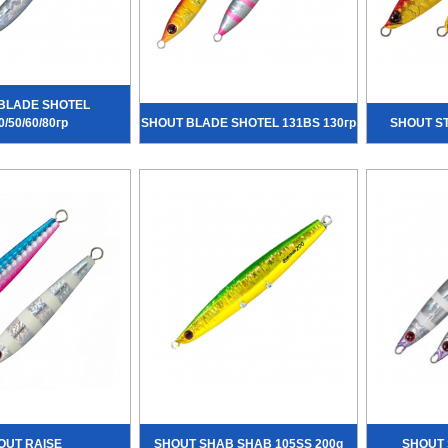
BLADE SHOTEL
0/50/60/80гр
SHOUT BLADE SHOTEL 131BS 130гр
SHOUT ST
OUT RAISE
SHOUT SHAB SHAB 105SS 200g
SHOUT 