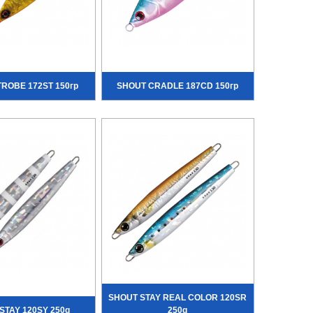
ROBE 172ST 150гр
SHOUT CRADLE 187CD 150гр
SHOUT STAY REAL COLOR 120SR
STAY 120SY 250g
250g