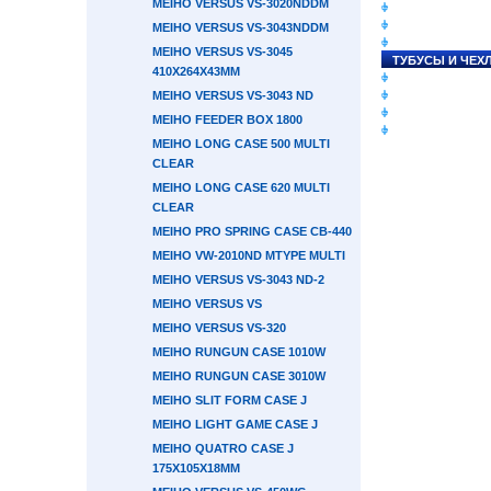
MEIHO VERSUS VS-3020NDDM
СНАСТИ НА ЛО
КАТУШКИ
MEIHO VERSUS VS-3043NDDM
УДИЛИЩА
MEIHO VERSUS VS-3045
ТУБУСЫ И ЧЕХ
410X264X43ММ
ЛЕСКИ И ШНУР
MEIHO VERSUS VS-3043 ND
ПРИМАНКИ
ГРУЗА/ДЖИГ-Г
MEIHO FEEDER BOX 1800
ФУРНИТУРА
MEIHO LONG CASE 500 MULTI
CLEAR
MEIHO LONG CASE 620 MULTI
CLEAR
MEIHO PRO SPRING CASE CB-440
MEIHO VW-2010ND MTYPE MULTI
MEIHO VERSUS VS-3043 ND-2
MEIHO VERSUS VS
MEIHO VERSUS VS-320
MEIHO RUNGUN CASE 1010W
MEIHO RUNGUN CASE 3010W
MEIHO SLIT FORM CASE J
MEIHO LIGHT GAME CASE J
MEIHO QUATRO CASE J
175X105X18ММ