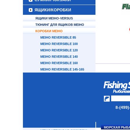
ЯЩИКИ/КОРОБКИ
ЯЩИКИ MEIHO-VERSUS
ТЮНИНГ ДЛЯ ЯЩИКОВ MEIHO
КОРОБКИ MEIHO
MEIHO REVERSIBLE 85
MEIHO REVERSIBLE 100
MEIHO REVERSIBLE 120
MEIHO REVERSIBLE 140
MEIHO REVERSIBLE 160
MEIHO REVERSIBLE 145-165
MEIHO REVERSIBLE D-86
MEIHO REVERSIBLE 180V
MEIHO REVERSIBLE 250V
MEIHO CLEAR CASE C (800ND-
1200ND)
MEIHO CLEAR CASE C (800NS-
8-(499)
1200NS)
MEIHO SLIT FORM CASE 3010NS
MEIHO VERSUS VS-3010ND
МОРСКАЯ РЫБ