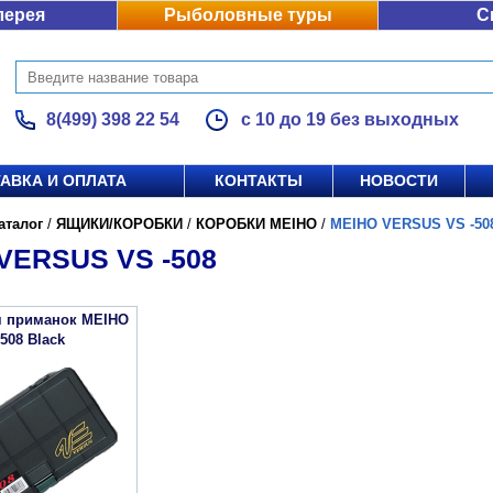
лерея
Рыболовные туры
С
8(499) 398 22 54
с 10 до 19 без выходных
АВКА И ОПЛАТА
КОНТАКТЫ
НОВОСТИ
аталог
/
ЯЩИКИ/КОРОБКИ
/
КОРОБКИ MEIHO
/
MEIHO VERSUS VS -50
VERSUS VS -508
я приманок MEIHO
508 Black