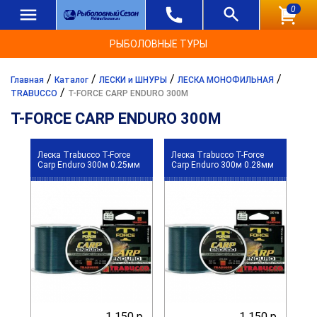
0
РЫБОЛОВНЫЕ ТУРЫ
/
/
/
/
Главная
Каталог
ЛЕСКИ и ШНУРЫ
ЛЕСКА МОНОФИЛЬНАЯ
/
TRABUCCO
T-FORCE CARP ENDURO 300М
T-FORCE CARP ENDURO 300М
Леска Trabucco T-Force
Леска Trabucco T-Force
Сarp Enduro 300м 0.25мм
Сarp Enduro 300м 0.28мм
1 150 р.
1 150 р.