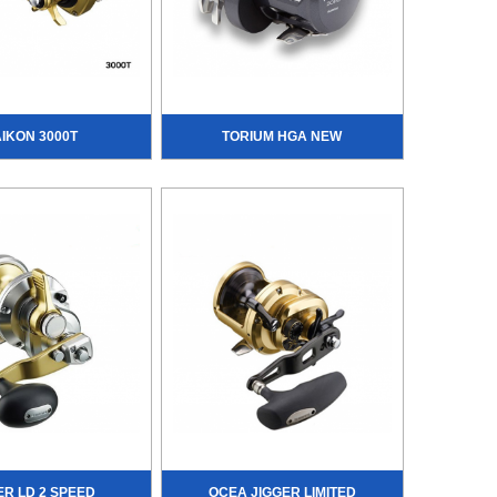
IKON 3000T
TORIUM HGA NEW
ER LD 2 SPEED
OCEA JIGGER LIMITED