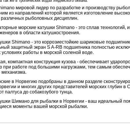
 так же в Тропических водах Индийского океана.
imano мировой лидер по разработке и производству рыбол
ним из направлений которой является изготовление высок
я различных рыболовных дисциплин.
торные морские катушки Shimano - это сплав технологий,
женеров в области катушкостроения.
ушки Shimano - это коррозиестойкие шариковые подшипник
ный защитный экран S A-RB подшипника полностью исключа
условиях работы в морской соленой воде.
ая, компактная конструкция кузова - обеспечивает ударопр
при работе под большими нагрузками, тем самым обеспечи
 механизма.
ские в Норвегию подобраны в данном разделе сконструиро
орвегии и многих других представителей морских глубин в 
от палтуса до собакозубого тунца.
ушки Шимано для рыбалки в Норвегии - ваш идеальный пом
иеся моменты вашей морской рыбалки.