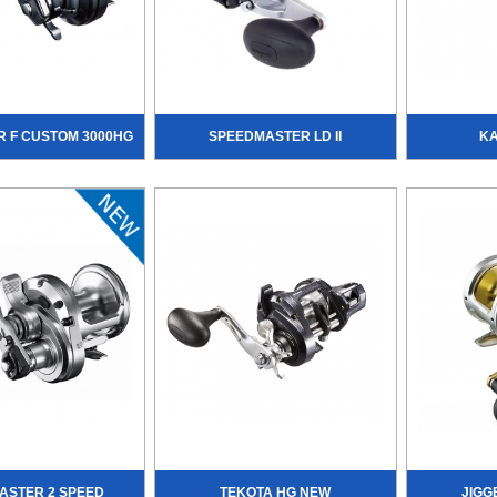
R F CUSTOM 3000HG
SPEEDMASTER LD II
KA
ASTER 2 SPEED
TEKOTA HG NEW
JIGG