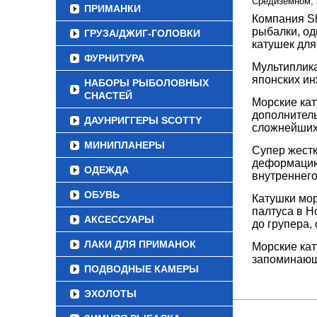
Средиземном, а
ПРИМАНКИ
Компания Sh
рыбалки, од
ГРУЗА/ДЖИГ-ГОЛОВКИ
катушек дл
ФУРНИТУРА
Мультиплика
японских ин
НАБОРЫ РЫБОЛОВНЫХ
СНАСТЕЙ
Морские кат
дополнитель
ДАУНРИГГЕРЫ SCOTTY
сложнейших 
МИНИПЛАНЕРЫ
Супер жестк
деформацию 
ОДЕЖДА
внутреннего
ОБУВЬ
Катушки мор
палтуса в Н
АКСЕССУАРЫ
до групера, 
ЛАКИ ДЛЯ ПРИМАНОК
Морские кат
запоминающ
ПОДВОДНЫЕ КАМЕРЫ
ЭХОЛОТЫ