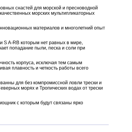
овных снастей для морской и пресноводной
окачественных морских мультипликаторных
 инновационных материалов и многолетний опыт
и S A-RB которым нет равных в мире,
ет попадание пыли, песка и соли при
очность корпуса, исключая тем самым
вая плавность и четкость работы всего
ванны для без компромиссной ловли трески и
Северных морях и Тропических водах от трески
ощник с которым будут связаны ярко