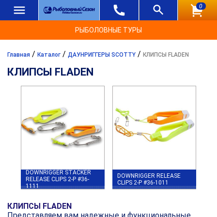
0
РЫБОЛОВНЫЕ ТУРЫ
/
/
/
Главная
Каталог
ДАУНРИГГЕРЫ SCOTTY
КЛИПСЫ FLADEN
КЛИПСЫ FLADEN
DOWNRIGGER STACKER
DOWNRIGGER RELEASE
RELEASE CLIPS 2-P #36-
CLIPS 2-P #36-1011
1111
КЛИПСЫ FLADEN
Представляем вам надежные и функциональные