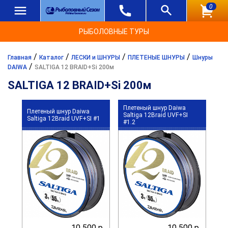
0
РЫБОЛОВНЫЕ ТУРЫ
/
/
/
/
Главная
Каталог
ЛЕСКИ и ШНУРЫ
ПЛЕТЕНЫЕ ШНУРЫ
Шнуры
/
DAIWA
SALTIGA 12 BRAID+Si 200м
SALTIGA 12 BRAID+Si 200м
Плетеный шнур Daiwa
Плетеный шнур Daiwa
Saltiga 12Braid UVF+SI
Saltiga 12Braid UVF+SI #1
#1.2
10 500 р.
10 500 р.