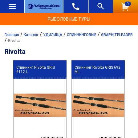
0
РЫБОЛОВНЫЕ ТУРЫ
/
/
/
/
Главная
Каталог
УДИЛИЩА
СПИННИНГОВЫЕ
GRAPHITELEADER
/
Rivolta
Rivolta
Спиннинг Rivolta GRIS
Спиннинг Rivolta GRIS 692
6112 L
ML
под заказ
под заказ