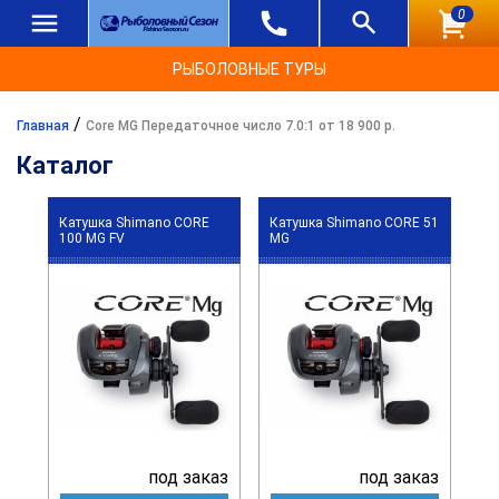
0
РЫБОЛОВНЫЕ ТУРЫ
/
Главная
Core MG Передаточное число 7.0:1 от 18 900 р.
Каталог
Катушка Shimano CORE
Катушка Shimano CORE 51
100 MG FV
MG
под заказ
под заказ