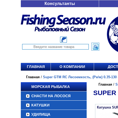
Консультанты
ГЛАВНАЯ
О КОМПАНИИ
ДОСТ
Главная
/
Super GTM RC Лесоемкость, (Ре/м) 0.35-130 о
Главная
/
S
МОРСКАЯ РЫБАЛКА
SUPER 
СНАСТИ НА ЛОСОСЯ
КАТУШКИ
Катушка SU
УДИЛИЩА