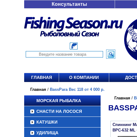
Консультанты
ГЛАВНАЯ
О КОМПАНИИ
ДОСТ
Главная
/
BassPara Вес 118 от 4 000 р.
Главная
/
B
МОРСКАЯ РЫБАЛКА
BASSPA
СНАСТИ НА ЛОСОСЯ
КАТУШКИ
Спиннинг Ma
BPC-632 ML (
УДИЛИЩА